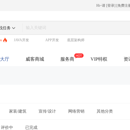
Hi~请
[
登录
] [
免费注
找任务
ps
JAVA开发
APP开发
底层架构师
大厅
威客商城
服务商
VIP特权
资
家装/建筑
宣传/设计
网络营销
其他分类
评价中
已完成