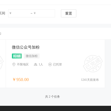
区间
￥
￥
~
重置
微信公众号加粉
微信加粉
不限地区
1人
已托管
￥950.00
1241天前发布
共 2 个任务