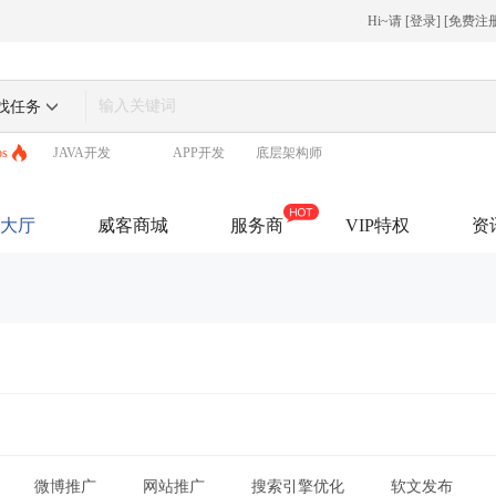
Hi~请
[
登录
] [
免费注
找任务
ps
JAVA开发
APP开发
底层架构师
大厅
威客商城
服务商
VIP特权
资
微博推广
网站推广
搜索引擎优化
软文发布